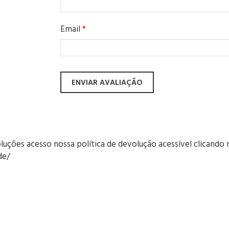
Email
*
uções acesso nossa política de devolução acessível clicando n
de/