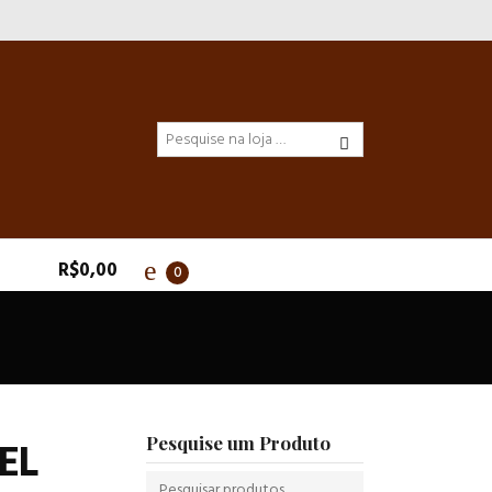
R$
0,00
0
Pesquise um Produto
EL