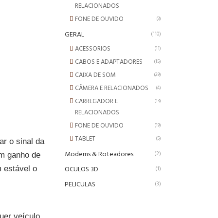
RELACIONADOS
FONE DE OUVIDO
(3)
GERAL
(110)
ACESSORIOS
(11)
CABOS E ADAPTADORES
(15)
CAIXA DE SOM
(29)
CÂMERA E RELACIONADOS
(4)
CARREGADOR E
(13)
RELACIONADOS
FONE DE OUVIDO
(19)
TABLET
(5)
ar o sinal da
Modems & Roteadores
(2)
um ganho de
 estável o
OCULOS 3D
(1)
PELICULAS
(3)
uer veículo,