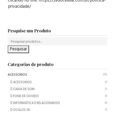
clicando no link: https://zedocelular.com.br/politica-
privacidade/
Pesquise um Produto
Pesquisar
Categorias de produto
ACESSORIOS
(15)
ACESSORIOS
(1)
CAIXA DE SOM
(1)
FONE DE OUVIDO
(3)
INFORMÁTICA E RELACIONADOS
(4)
OCULOS 3D
(1)