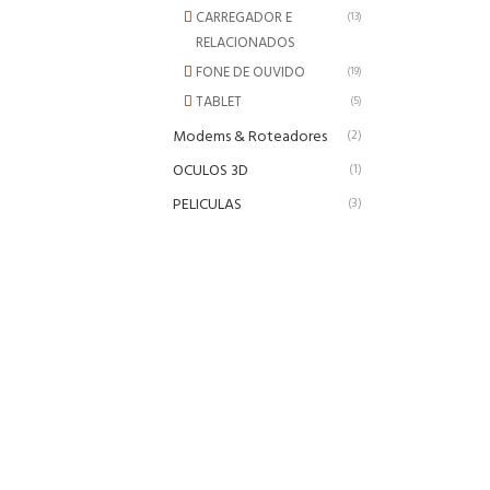
CARREGADOR E
(13)
RELACIONADOS
FONE DE OUVIDO
(19)
TABLET
(5)
Modems & Roteadores
(2)
OCULOS 3D
(1)
PELICULAS
(3)