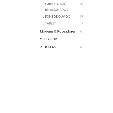
CARREGADOR E
(13)
RELACIONADOS
FONE DE OUVIDO
(19)
TABLET
(5)
Modems & Roteadores
(2)
OCULOS 3D
(1)
PELICULAS
(3)