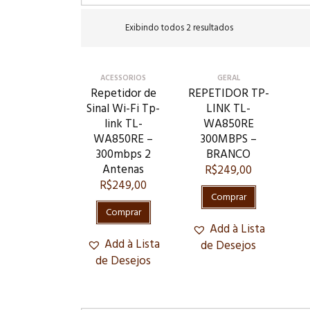
Exibindo todos 2 resultados
ACESSORIOS
GERAL
Repetidor de
REPETIDOR TP-
Sinal Wi-Fi Tp-
LINK TL-
link TL-
WA850RE
WA850RE –
300MBPS –
300mbps 2
BRANCO
Antenas
R$
249,00
R$
249,00
Comprar
Comprar
Add à Lista
Add à Lista
de Desejos
de Desejos