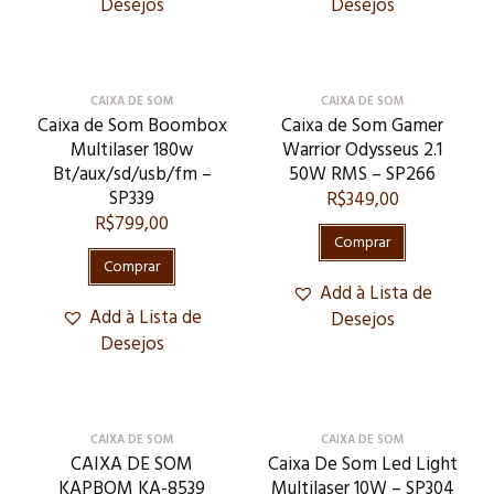
Desejos
Desejos
CAIXA DE SOM
CAIXA DE SOM
Caixa de Som Boombox
Caixa de Som Gamer
Multilaser 180w
Warrior Odysseus 2.1
Bt/aux/sd/usb/fm –
50W RMS – SP266
SP339
R$
349,00
R$
799,00
Comprar
Comprar
Add à Lista de
Add à Lista de
Desejos
Desejos
CAIXA DE SOM
CAIXA DE SOM
CAIXA DE SOM
Caixa De Som Led Light
KAPBOM KA-8539
Multilaser 10W – SP304