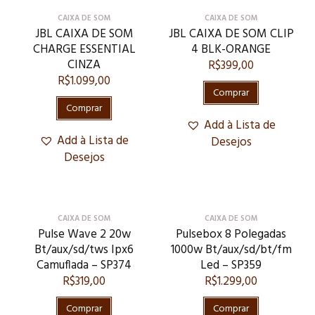
CAIXA DE SOM
CAIXA DE SOM
JBL CAIXA DE SOM
JBL CAIXA DE SOM CLIP
CHARGE ESSENTIAL
4 BLK-ORANGE
CINZA
R$
399,00
R$
1.099,00
Comprar
Comprar
Add à Lista de
Add à Lista de
Desejos
Desejos
CAIXA DE SOM
CAIXA DE SOM
Pulse Wave 2 20w
Pulsebox 8 Polegadas
Bt/aux/sd/tws Ipx6
1000w Bt/aux/sd/bt/fm
Camuflada – SP374
Led – SP359
R$
319,00
R$
1.299,00
Comprar
Comprar