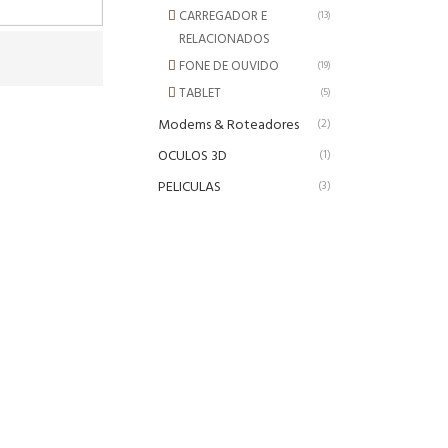
CARREGADOR E
(13)
RELACIONADOS
FONE DE OUVIDO
(19)
TABLET
(5)
Modems & Roteadores
(2)
OCULOS 3D
(1)
PELICULAS
(3)