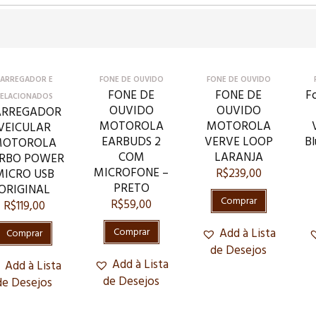
ARREGADOR E
FONE DE OUVIDO
FONE DE OUVIDO
FONE DE
FONE DE
F
ELACIONADOS
OUVIDO
OUVIDO
ARREGADOR
MOTOROLA
MOTOROLA
VEICULAR
EARBUDS 2
VERVE LOOP
Bl
OTOROLA
COM
LARANJA
RBO POWER
MICROFONE –
R$
239,00
MICRO USB
PRETO
ORIGINAL
Comprar
R$
59,00
R$
119,00
Comprar
Add à Lista
Comprar
de Desejos
Add à Lista
Add à Lista
de Desejos
de Desejos