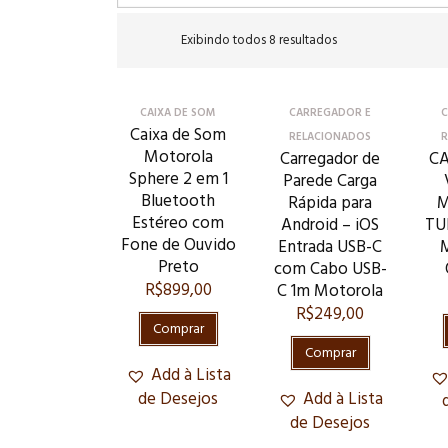
Exibindo todos 8 resultados
CAIXA DE SOM
CARREGADOR E
C
Caixa de Som
RELACIONADOS
R
Motorola
Carregador de
C
Sphere 2 em 1
Parede Carga
Bluetooth
Rápida para
M
Estéreo com
Android – iOS
TU
Fone de Ouvido
Entrada USB-C
Preto
com Cabo USB-
R$
899,00
C 1m Motorola
R$
249,00
Comprar
Comprar
Add à Lista
de Desejos
Add à Lista
de Desejos