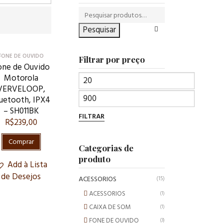
Pesquisar
FONE DE OUVIDO
Filtrar por preço
one de Ouvido
Motorola
VERVELOOP,
uetooth, IPX4
– SH011BK
FILTRAR
R$
239,00
Comprar
Categorias de
produto
Add à Lista
de Desejos
ACESSORIOS
(15)
ACESSORIOS
(1)
CAIXA DE SOM
(1)
FONE DE OUVIDO
(3)